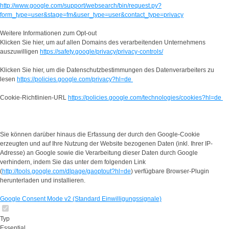
http://www.google.com/support/websearch/bin/request.py?
form_type=user&stage=fm&user_type=user&contact_type=privacy
Weitere Informationen zum Opt-out
Klicken Sie hier, um auf allen Domains des verarbeitenden Unternehmens
auszuwilligen
https://safety.google/privacy/privacy-controls/
Klicken Sie hier, um die Datenschutzbestimmungen des Datenverarbeiters zu
lesen
https://policies.google.com/privacy?hl=de
Cookie-Richtlinien-URL
https://policies.google.com/technologies/cookies?hl=de
Sie können darüber hinaus die Erfassung der durch den Google-Cookie
erzeugten und auf Ihre Nutzung der Website bezogenen Daten (inkl. Ihrer IP-
Adresse) an Google sowie die Verarbeitung dieser Daten durch Google
verhindern, indem Sie das unter dem folgenden Link
(
http://tools.google.com/dlpage/gaoptout?hl=de
) verfügbare Browser-Plugin
herunterladen und installieren.
Google Consent Mode v2 (Standard Einwilligungssignale)
Typ
Essential