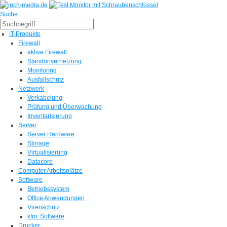
Suche
IT-Produkte
Firewall
aktive Firewall
Standortvernetzung
Monitoring
Ausfallschutz
Netzwerk
Verkabelung
Prüfung und Überwachung
Inventarisierung
Server
Server Hardware
Storage
Virtualisierung
Datacore
Computer Arbeitsplätze
Software
Betriebssystem
Office Anwendungen
Virenschutz
kfm. Software
Drucker