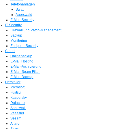
Telefonanlagen
Swyx
Auerswald
E-Mail-Security
IT-Security
Firewall und Patch-Management
Backup
Monitoring
Endpoint-Security
Cloud
Onlinebackup
E-Mail Hosting
E-Mail-Archivierung
E-Mail-Spam-Filter
E-Mail-Backup
Hersteller
Microsoft
Fujitsu
Kaspersky
Datacore
Sonicwall
Paessler
Veeam
Altaro
Swyx