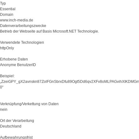
Typ
Essential
Domain
www.inch-media.de
Datenverarbeitungszwecke
Betrieb der Webseite auf Basis Microsoft.NET Technologie.
Verwendete Technologien
httpOnly
Erhobene Daten
Anonyme BenutzerID
Beispiel:
„ZzeiGPY_gX2avnskn87ZolFGnSbrxDfu89Ogt5Dd6qv2XFv8oMLPAGvihXIKDMG
0“
Verknüpfung/Verkettung von Daten
nein
Ort der Verarbeitung
Deutschland
Aufbewahrungsfrist