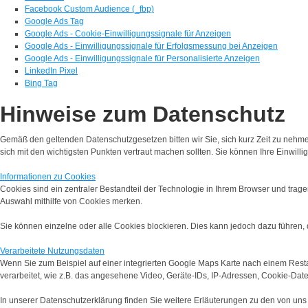
Facebook Custom Audience (_fbp)
Google Ads Tag
Google Ads - Cookie-Einwilligungssignale für Anzeigen
Google Ads - Einwilligungssignale für Erfolgsmessung bei Anzeigen
Google Ads - Einwilligungssignale für Personalisierte Anzeigen
LinkedIn Pixel
Bing Tag
Hinweise zum Datenschutz
Gemäß den geltenden Datenschutzgesetzen bitten wir Sie, sich kurz Zeit zu neh
sich mit den wichtigsten Punkten vertraut machen sollten. Sie können Ihre Einwillig
Informationen zu Cookies
Cookies sind ein zentraler Bestandteil der Technologie in Ihrem Browser und trage
Auswahl mithilfe von Cookies merken.
Sie können einzelne oder alle Cookies blockieren. Dies kann jedoch dazu führen,
Verarbeitete Nutzungsdaten
Wenn Sie zum Beispiel auf einer integrierten Google Maps Karte nach einem Rest
verarbeitet, wie z.B. das angesehene Video, Geräte-IDs, IP-Adressen, Cookie-Dat
In unserer Datenschutzerklärung finden Sie weitere Erläuterungen zu den von uns 