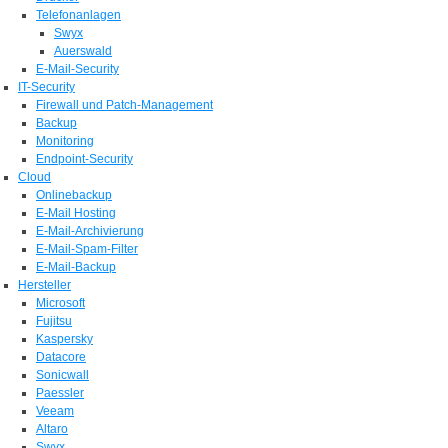
Telefonanlagen
Swyx
Auerswald
E-Mail-Security
IT-Security
Firewall und Patch-Management
Backup
Monitoring
Endpoint-Security
Cloud
Onlinebackup
E-Mail Hosting
E-Mail-Archivierung
E-Mail-Spam-Filter
E-Mail-Backup
Hersteller
Microsoft
Fujitsu
Kaspersky
Datacore
Sonicwall
Paessler
Veeam
Altaro
Swyx