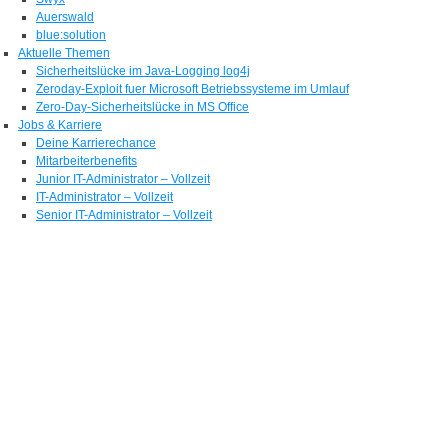
Auerswald
blue:solution
Aktuelle Themen
Sicherheitslücke im Java-Logging log4j
Zeroday-Exploit fuer Microsoft Betriebssysteme im Umlauf
Zero-Day-Sicherheitslücke in MS Office
Jobs & Karriere
Deine Karrierechance
Mitarbeiterbenefits
Junior IT-Administrator – Vollzeit
IT-Administrator – Vollzeit
Senior IT-Administrator – Vollzeit