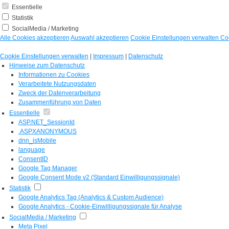
Essentielle
Statistik
SocialMedia / Marketing
Alle Cookies akzeptieren
Auswahl akzeptieren
Cookie Einstellungen verwalten
Co
Cookie Einstellungen verwalten
|
Impressum
|
Datenschutz
Hinweise zum Datenschutz
Informationen zu Cookies
Verarbeitete Nutzungsdaten
Zweck der Datenverarbeitung
Zusammenführung von Daten
Essentielle
ASP.NET_SessionId
.ASPXANONYMOUS
dnn_isMobile
language
ConsentID
Google Tag Manager
Google Consent Mode v2 (Standard Einwilligungssignale)
Statistik
Google Analytics Tag (Analytics & Custom Audience)
Google Analytics - Cookie-Einwilligungssignale für Analyse
SocialMedia / Marketing
Meta Pixel