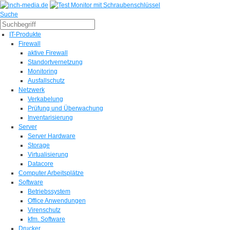
Suche
IT-Produkte
Firewall
aktive Firewall
Standortvernetzung
Monitoring
Ausfallschutz
Netzwerk
Verkabelung
Prüfung und Überwachung
Inventarisierung
Server
Server Hardware
Storage
Virtualisierung
Datacore
Computer Arbeitsplätze
Software
Betriebssystem
Office Anwendungen
Virenschutz
kfm. Software
Drucker