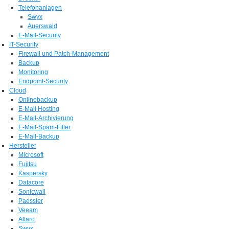
Telefonanlagen
Swyx
Auerswald
E-Mail-Security
IT-Security
Firewall und Patch-Management
Backup
Monitoring
Endpoint-Security
Cloud
Onlinebackup
E-Mail Hosting
E-Mail-Archivierung
E-Mail-Spam-Filter
E-Mail-Backup
Hersteller
Microsoft
Fujitsu
Kaspersky
Datacore
Sonicwall
Paessler
Veeam
Altaro
Swyx