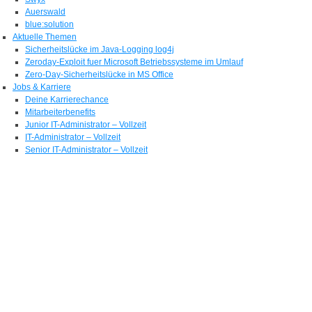
Auerswald
blue:solution
Aktuelle Themen
Sicherheitslücke im Java-Logging log4j
Zeroday-Exploit fuer Microsoft Betriebssysteme im Umlauf
Zero-Day-Sicherheitslücke in MS Office
Jobs & Karriere
Deine Karrierechance
Mitarbeiterbenefits
Junior IT-Administrator – Vollzeit
IT-Administrator – Vollzeit
Senior IT-Administrator – Vollzeit