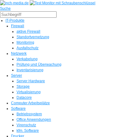
Suche
IT-Produkte
Firewall
aktive Firewall
Standortvernetzung
Monitoring
Ausfallschutz
Netzwerk
Verkabelung
Prüfung und Überwachung
Inventarisierung
Server
Server Hardware
Storage
Virtualisierung
Datacore
Computer Arbeitsplätze
Software
Betriebssystem
Office Anwendungen
Virenschutz
kfm. Software
Drucker