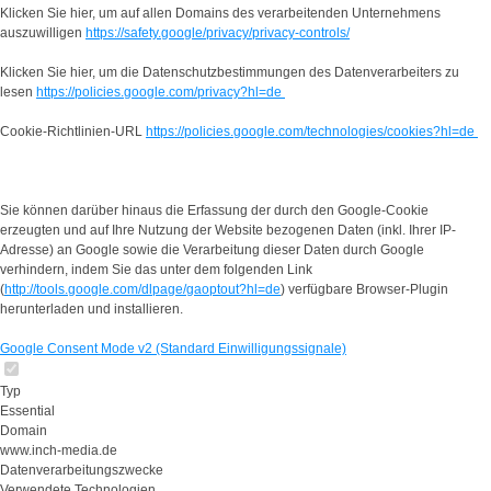
Klicken Sie hier, um auf allen Domains des verarbeitenden Unternehmens
auszuwilligen
https://safety.google/privacy/privacy-controls/
Klicken Sie hier, um die Datenschutzbestimmungen des Datenverarbeiters zu
lesen
https://policies.google.com/privacy?hl=de
Cookie-Richtlinien-URL
https://policies.google.com/technologies/cookies?hl=de
Sie können darüber hinaus die Erfassung der durch den Google-Cookie
erzeugten und auf Ihre Nutzung der Website bezogenen Daten (inkl. Ihrer IP-
Adresse) an Google sowie die Verarbeitung dieser Daten durch Google
verhindern, indem Sie das unter dem folgenden Link
(
http://tools.google.com/dlpage/gaoptout?hl=de
) verfügbare Browser-Plugin
herunterladen und installieren.
Google Consent Mode v2 (Standard Einwilligungssignale)
Typ
Essential
Domain
www.inch-media.de
Datenverarbeitungszwecke
Verwendete Technologien