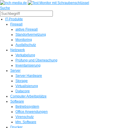
Suche
IT-Produkte
Firewall
aktive Firewall
Standortvernetzung
Monitoring
Ausfallschutz
Netzwerk
Verkabelung
Prüfung und Überwachung
Inventarisierung
Server
Server Hardware
Storage
Virtualisierung
Datacore
Computer Arbeitsplätze
Software
Betriebssystem
Office Anwendungen
Virenschutz
kfm. Software
Drucker