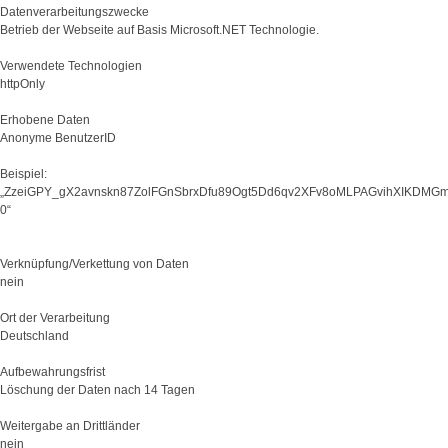
Datenverarbeitungszwecke
Betrieb der Webseite auf Basis Microsoft.NET Technologie.
Verwendete Technologien
httpOnly
Erhobene Daten
Anonyme BenutzerID
Beispiel:
„ZzeiGPY_gX2avnskn87ZolFGnSbrxDfu89Ogt5Dd6qv2XFv8oMLPAGvihXIKDMG
0“
Verknüpfung/Verkettung von Daten
nein
Ort der Verarbeitung
Deutschland
Aufbewahrungsfrist
Löschung der Daten nach 14 Tagen
Weitergabe an Drittländer
nein