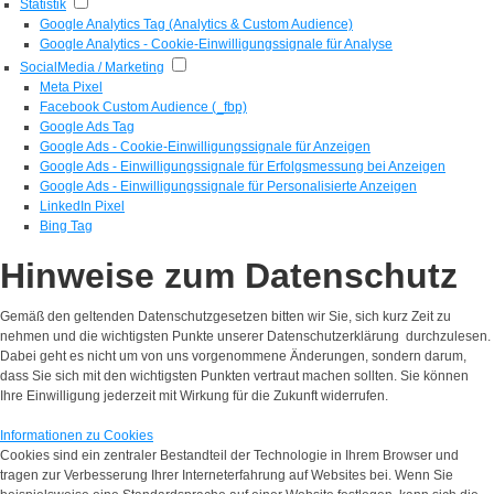
Statistik
Google Analytics Tag (Analytics & Custom Audience)
Google Analytics - Cookie-Einwilligungssignale für Analyse
SocialMedia / Marketing
Meta Pixel
Facebook Custom Audience (_fbp)
Google Ads Tag
Google Ads - Cookie-Einwilligungssignale für Anzeigen
Google Ads - Einwilligungssignale für Erfolgsmessung bei Anzeigen
Google Ads - Einwilligungssignale für Personalisierte Anzeigen
LinkedIn Pixel
Bing Tag
Hinweise zum Datenschutz
Gemäß den geltenden Datenschutzgesetzen bitten wir Sie, sich kurz Zeit zu
nehmen und die wichtigsten Punkte unserer Datenschutzerklärung durchzulesen.
Dabei geht es nicht um von uns vorgenommene Änderungen, sondern darum,
dass Sie sich mit den wichtigsten Punkten vertraut machen sollten. Sie können
Ihre Einwilligung jederzeit mit Wirkung für die Zukunft widerrufen.
Informationen zu Cookies
Cookies sind ein zentraler Bestandteil der Technologie in Ihrem Browser und
tragen zur Verbesserung Ihrer Interneterfahrung auf Websites bei. Wenn Sie