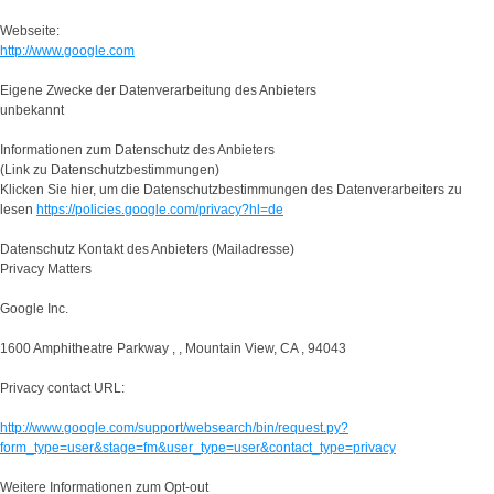
Webseite:
http://www.google.com
Eigene Zwecke der Datenverarbeitung des Anbieters
unbekannt
Informationen zum Datenschutz des Anbieters
(Link zu Datenschutzbestimmungen)
Klicken Sie hier, um die Datenschutzbestimmungen des Datenverarbeiters zu
lesen
https://policies.google.com/privacy?hl=de
Datenschutz Kontakt des Anbieters (Mailadresse)
Privacy Matters
Google Inc.
1600 Amphitheatre Parkway , , Mountain View, CA , 94043
Privacy contact URL:
http://www.google.com/support/websearch/bin/request.py?
form_type=user&stage=fm&user_type=user&contact_type=privacy
Weitere Informationen zum Opt-out