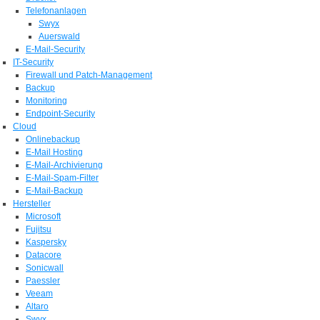
Telefonanlagen
Swyx
Auerswald
E-Mail-Security
IT-Security
Firewall und Patch-Management
Backup
Monitoring
Endpoint-Security
Cloud
Onlinebackup
E-Mail Hosting
E-Mail-Archivierung
E-Mail-Spam-Filter
E-Mail-Backup
Hersteller
Microsoft
Fujitsu
Kaspersky
Datacore
Sonicwall
Paessler
Veeam
Altaro
Swyx