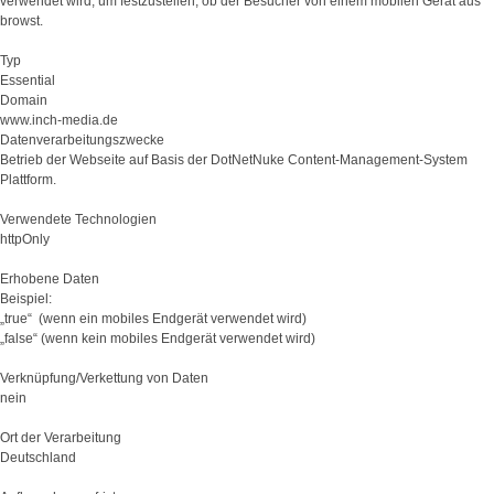
verwendet wird, um festzustellen, ob der Besucher von einem mobilen Gerät aus
browst.
Typ
Essential
Domain
www.inch-media.de
Datenverarbeitungszwecke
Betrieb der Webseite auf Basis der DotNetNuke Content-Management-System
Plattform.
Verwendete Technologien
httpOnly
Erhobene Daten
Beispiel:
„true“ (wenn ein mobiles Endgerät verwendet wird)
„false“ (wenn kein mobiles Endgerät verwendet wird)
Verknüpfung/Verkettung von Daten
nein
Ort der Verarbeitung
Deutschland