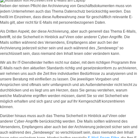
Neben der reinen Pflicht der Archivierung von Geschäftsdokumenten muss von
jedem Unternehmen auch das Thema Datenschutz berücksichtig werden. Das
heißt im Einzelnen, dass diese Aufbewahrung zwar für geschäftlich relevante E-
Mails gilt, aber nicht für E-Mails mit personenbezogenen Daten.
Als Dritten Aspekt, der diese Archivierung, aber auch generell das Thema E-Mails,
betrifft, ist die Sicherheit in Hinblick auf Viren oder anderer Cyber-Angriffe. Die
Mails sollten während des Versendens, Empfangens aber auch bei der
Archivierung jederzeit sicher sein und auch während des „Sendewegs“ so
verschlüsselt sein, dass niemand den Inhalt lesen oder verändern kann.
Wir als Ihr IT-Dienstleister helfen nicht nur dabei, mit dem richtigen Programm Ihre
E-Mails nach den aktuellen Standards richtig und gesetzeskonform zu archivieren,
wir nehmen uns auch die Zeit Ihre individuellen Bedürfnisse zu analysieren und in
unsere Beratung mit einfließen zu lassen. Die jeweiligen Vorgaben und
Ansprüchen sind oftmals sehr umfangreich und als Außenstehender nicht leicht zu
durchblicken und es liegt uns am Herzen, dass Sie genau verstehen, warum
welche Maßnahme ergriffen werden müssen, damit Sie so viel Sicherheit wie
möglich erhalten und sich ganz und gar auf Ihr Kerngeschäft konzentrieren
können.
Darüber hinaus muss auch das Thema Sicherheit in Hinblick auf Viren oder
anderer Cyber-Angriffe berücksichtig werden. Die Mails sollten während des
Versendens, Empfangens aber auch bei der Archivierung jederzeit sicher sein und
auch während des „Sendewegs“ so verschlüsselt sein, dass niemand den Inhalt
lesen oder verändern kann.
Hierbei helfen spezielle
E-Mail-Spam-Filter
, die Ihre E-